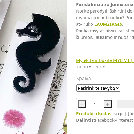
Pasidalinsiu su Jumis smag
Norite parodyti išskirtinį 
mylimajam ar bičiuliui? Prie
atviruko
LAUMŽIRGIS
.
Ranka rašytas atvirukas stipr
šilumos, jaukumo ir nuošir
Mylėkite ir būkite MYLIMI |
10.00
€
14.00
€
Original
Current
price
price
Spalva
was:
is:
14.00 €.
10.00 €.
-
+
produkto
Produkto kodas:
segė | Jūr
kiekis:
Dalintis:
Facebook
Pinterest
JŪRŲ
ŽIRGELIS
|