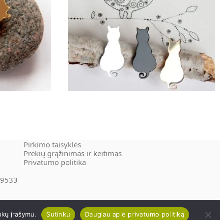
15.00
€
Pasirinkti savybes
Pirkimo taisyklės
Prekių grąžinimas ir keitimas
Privatumo politika
859533
ukų įrašymu.
Sutinku
Daugiau apie privatumo politiką