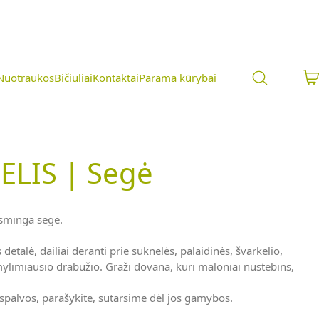
Nuotraukos
Bičiuliai
Kontaktai
Parama kūrybai
ELIS | Segė
isminga segė.
 detalė, dailiai deranti prie suknelės, palaidinės, švarkelio,
ylimiausio drabužio. Graži dovana, kuri maloniai nustebins,
 spalvos, parašykite, sutarsime dėl jos gamybos.