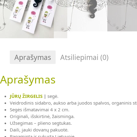
Aprašymas
Atsiliepimai (0)
Aprašymas
JŪRŲ ŽIRGELIS
|
segė.
Veidrodinis sidabro, aukso arba juodos spalvos, organinis sti
Segės išmatavimai 4 x 2 cm.
Originali, išskirtinė, žaisminga.
Užsegimas – plieno segtukas.
Daili, jauki dovanų pakuotė.
Pagaminta ir sukurta Lietuvoje.