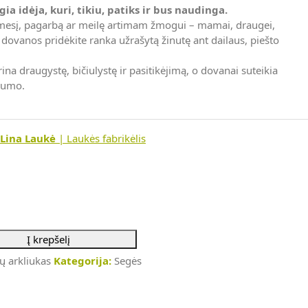
ia idėja, kuri, tikiu, patiks ir bus naudinga.
dėmesį, pagarbą ar meilę artimam žmogui – mamai, draugei,
 dovanos pridėkite ranka užrašytą žinutę ant dailaus, piešto
ina draugystę, bičiulystę ir pasitikėjimą, o dovanai suteikia
dumo.
Lina Laukė
| Laukės fabrikėlis
Į krepšelį
ų arkliukas
Kategorija:
Segės