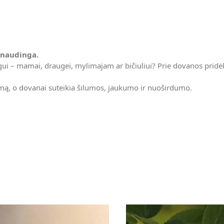
s naudinga.
ui – mamai, draugei, mylimajam ar bičiuliui? Prie dovanos pridėki
ėjimą, o dovanai suteikia šilumos, jaukumo ir nuoširdumo.