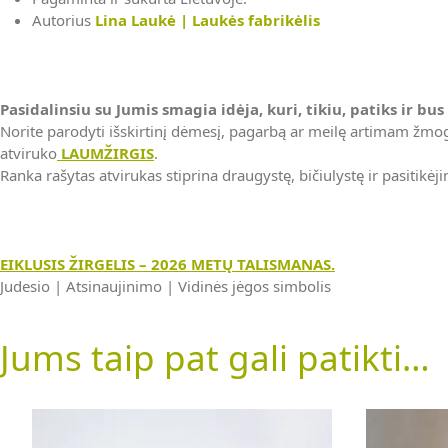
Autorius
Lina Laukė | Laukės fabrikėlis
Pasidalinsiu su Jumis smagia idėja, kuri, tikiu, patiks ir bu
Norite parodyti išskirtinį dėmesį, pagarbą ar meilę artimam žmog
atviruko
LAUMŽIRGIS
.
Ranka rašytas atvirukas stiprina draugystę, bičiulystę ir pasitik
EIKLUSIS ŽIRGELIS – 2026 METŲ TALISMANAS.
Judesio | Atsinaujinimo | Vidinės jėgos simbolis
Jums taip pat gali patikti…