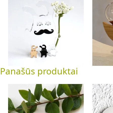
15.00
€
Pasirinkti savybes
Panašūs produktai