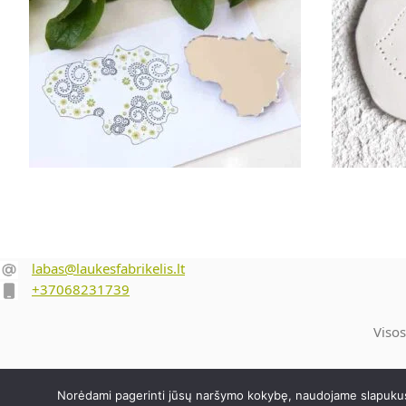
Į krepšelį
15.00
€
‎‎ ‎‎‎
labas@laukesfabrikelis.lt
+37068231739
Visos
Norėdami pagerinti jūsų naršymo kokybę, naudojame slapukus, 