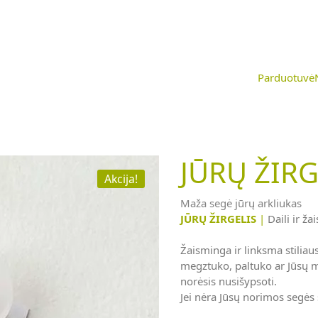
Parduotuvė
JŪRŲ ŽIRG
Akcija!
Maža segė jūrų arkliukas
JŪRŲ ŽIRGELIS
|
Daili ir ža
Žaisminga ir linksma stiliaus
megztuko, paltuko ar Jūsų m
norėsis nusišypsoti.
Jei nėra Jūsų norimos segės