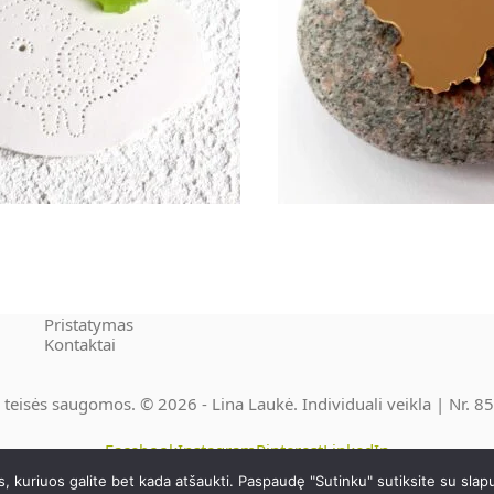
15.00
€
15.00
€
Į krepšelį
Į krepšelį
Pristatymas
Kontaktai
 teisės saugomos. © 2026 - Lina Laukė. Individuali veikla | Nr. 
Facebook
Instagram
Pinterest
LinkedIn
kuriuos galite bet kada atšaukti. Paspaudę "Sutinku" sutiksite su slap