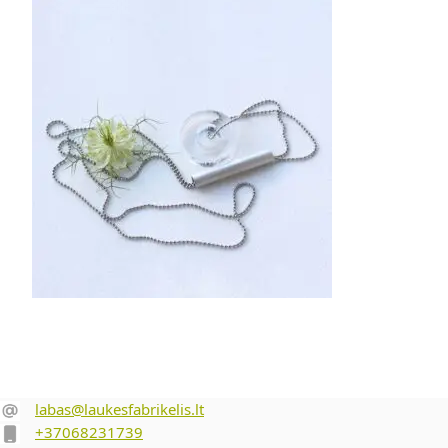
40.00
€
Į krepšelį
‎‎ ‎‎‎
labas@laukesfabrikelis.lt
+37068231739