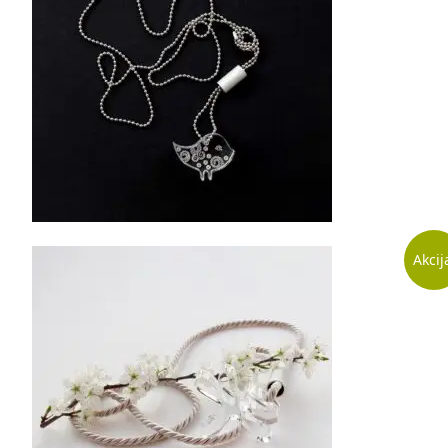
42.00
€
Į krepšelį
Akcij