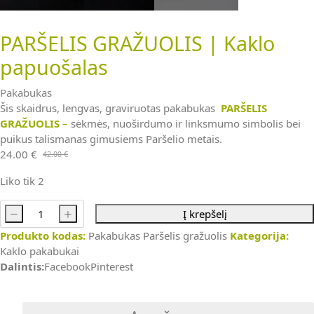
PARŠELIS GRAŽUOLIS | Kaklo
papuošalas
Pakabukas
Šis skaidrus, lengvas, graviruotas pakabukas
PARŠELIS
GRAŽUOLIS
–
sėkmės, nuoširdumo ir linksmumo simbolis bei
puikus talismanas gimusiems Paršelio metais.
24.00
€
42.00
€
Original
Current
price
price
Liko tik 2
was:
is:
42.00 €.
24.00 €.
-
+
Į krepšelį
produkto
Produkto kodas:
Pakabukas Paršelis gražuolis
Kategorija:
kiekis:
Kaklo pakabukai
PARŠELIS
Dalintis:
Facebook
Pinterest
GRAŽUOLIS
|
Kaklo
papuošalas