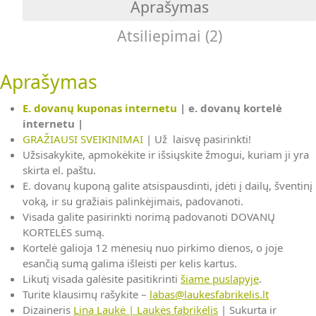
Aprašymas
|
SVEIKINIMAI
Atsiliepimai (2)
Aprašymas
E. dovanų kuponas internetu
|
e. dovanų kortelė
internetu |
GRAŽIAUSI SVEIKINIMAI
| Už laisvę pasirinkti!
Užsisakykite, apmokėkite ir išsiųskite žmogui, kuriam ji yra
skirta el. paštu.
E. dovanų kuponą galite atsispausdinti, įdėti į dailų, šventinį
voką, ir su gražiais palinkėjimais, padovanoti.
Visada galite pasirinkti norimą padovanoti DOVANŲ
KORTELĖS sumą.
Kortelė galioja 12 mėnesių nuo pirkimo dienos, o joje
esančią sumą galima išleisti per kelis kartus.
Likutį visada galėsite pasitikrinti
šiame puslapyje
.
Turite klausimų rašykite –
labas@laukesfabrikelis.lt
Dizaineris
Lina Laukė | Laukės fabrikėlis
| Sukurta ir