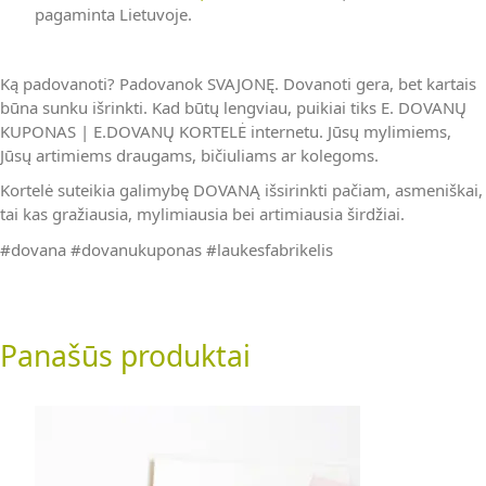
pagaminta Lietuvoje.
Ką padovanoti? Padovanok SVAJONĘ. Dovanoti gera, bet kartais
būna sunku išrinkti. Kad būtų lengviau, puikiai tiks E. DOVANŲ
KUPONAS | E.DOVANŲ KORTELĖ internetu. Jūsų mylimiems,
Jūsų artimiems draugams, bičiuliams ar kolegoms.
Kortelė suteikia galimybę DOVANĄ išsirinkti pačiam, asmeniškai,
tai kas gražiausia, mylimiausia bei artimiausia širdžiai.
#dovana #dovanukuponas #laukesfabrikelis
Panašūs produktai