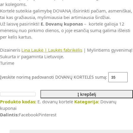
ar kolegoms.
Kortelė suteikia galimybę DOVANĄ išsirinkti pačiam, asmeniškai,
tai kas gražiausia, mylimiausia bei artimiausia širdžiai.
Už laisvę pasirinkti!
E. Dovanų kuponas
– kortelė galioja 12
mėnesių nuo pirkimo dienos, o joje esančią sumą galima išleisti
per kelis kartus.
Dizaineris
Lina Laukė | Laukės fabrikėlis
| Mylintiems gyvenimą!
Sukurta ir pagaminta Lietuvoje.
Turime
Įveskite norimą padovanoti DOVANŲ KORTELĖS sumą:
Į krepšelį
produkto
Produkto kodas:
E. dovanų kortelė
Kategorija:
Dovanų
kiekis:
kuponai
E.
Dalintis:
Facebook
Pinterest
dovanų
kuponas
internetu