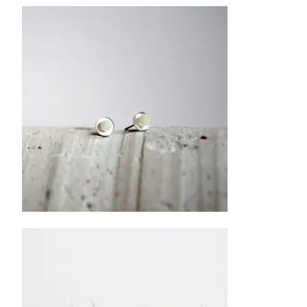
24.00
€
Pasirinkti savybes