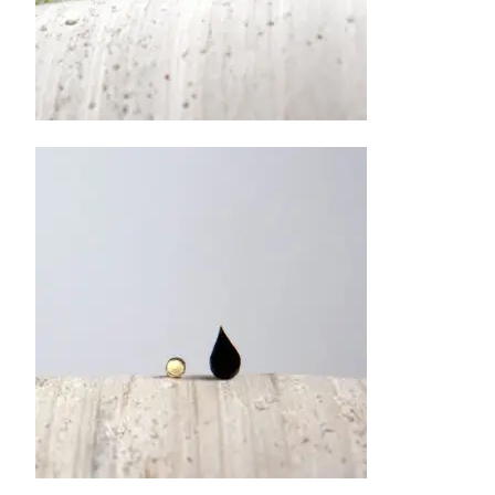
24.00
€
Pasirinkti savybes
26.00
€
Į krepšelį