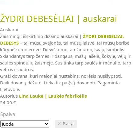
ŽYDRI DEBESĖLIAI | auskarai
Auskarai
Žaismingi, išskirtinio dizaino auskarai |
ŽYDRI DEBESĖLIAI.
DEBESYS
– tai mūsų svajonės, tai mūsų laisvė, tai mūsų beribė
kūrybiškumo erdvė. Dieviškumo, amžinumo, svajų simbolis.
Sklandantys tarp žemės ir dangaus, mažų lašelių šokyje, vėjų ir
saulės spindulių žaismėje. Susitinka tarp saulės ir mėnulio, tarp
vėtros ir audros.
Graži dovana, kuri maloniai nustebins, norėsis nusišypsoti.
Daili dovanų dėžutė. Lieka tik pa {si} dovanoti. Pagaminta
Lietuvoje.
Autorius
Lina Laukė | Laukės fabrikėlis
24.00
€
Spalva
Išvalyti