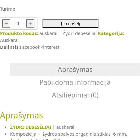
Turime
-
+
Į krepšelį
produkto
Produkto kodas:
auskarai | Žydri debesėliai
Kategorija:
kiekis:
Auskarai
ŽYDRI
Dalintis:
Facebook
Pinterest
DEBESĖLIAI
|
auskarai
Aprašymas
Papildoma informacija
Atsiliepimai (0)
Aprašymas
ŽYDRI DEBESĖLIAI
| auskarai.
Kompozicija – žydros spalvos organinis stiklas 6 mm.