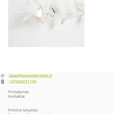
24.00
€
Į krepšelį
‎‎ ‎‎‎
labas@laukesfabrikelis.lt
+37068231739
Pristatymas
Kontaktai
Pirkimo taisyklės