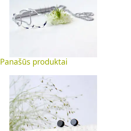
42.00
€
Į krepšelį
Panašūs produktai