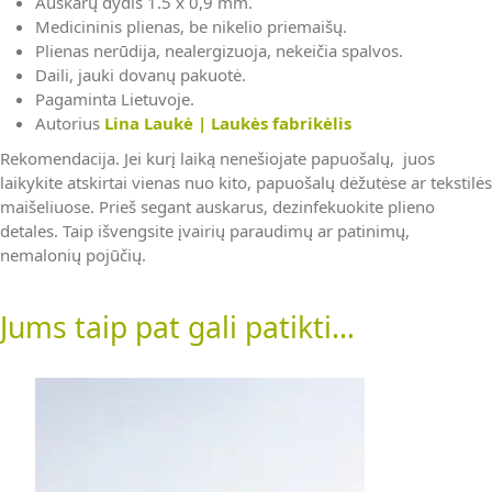
Auskarų dydis 1.5 x 0,9 mm.
Medicininis plienas, be nikelio priemaišų.
Plienas nerūdija, nealergizuoja, nekeičia spalvos.
Daili, jauki dovanų pakuotė.
Pagaminta Lietuvoje.
Autorius
Lina Laukė | Laukės fabrikėlis
Rekomendacija. Jei kurį laiką nenešiojate papuošalų, juos
laikykite atskirtai vienas nuo kito, papuošalų dėžutėse ar tekstilės
maišeliuose. Prieš segant auskarus, dezinfekuokite plieno
detales. Taip išvengsite įvairių paraudimų ar patinimų,
nemalonių pojūčių.
Jums taip pat gali patikti…