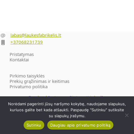
‎‎ ‎‎‎
labas@laukesfabrikelis.lt
+37068231739
Pristatymas
Kontaktai
Pirkimo taisyklės
Prekių grąžinimas ir keitimas
Privatumo politika
Facebook
Instagram
Pinterest
LinkedIn
Norėdami pagerinti jūsų naršymo kokybę, naudojame slapukus,
Visos teisės saugomos. © 2026 - Lina Laukė. Individuali veikla |
kuriuos galite bet kada atšaukti. Paspaudę "Sutinku" sutiksite
Nr. 859533
su slapukų įrašymu.
Sutinku
Daugiau apie privatumo politiką