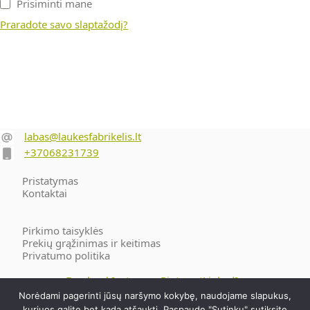
Prisiminti mane
Praradote savo slaptažodį?
‎‎ ‎‎‎
labas@laukesfabrikelis.lt
+37068231739
Pristatymas
Kontaktai
Pirkimo taisyklės
Prekių grąžinimas ir keitimas
Privatumo politika
Facebook
Instagram
Pinterest
LinkedIn
Norėdami pagerinti jūsų naršymo kokybę, naudojame slapukus,
Visos teisės saugomos. © 2026 - Lina Laukė. Individuali veikla |
kuriuos galite bet kada atšaukti. Paspaudę "Sutinku" sutiksite