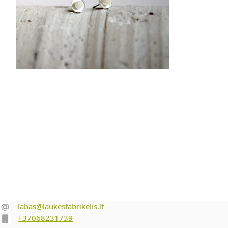
24.00
€
Pasirinkti savybes
‎‎ ‎‎‎
labas@laukesfabrikelis.lt
+37068231739