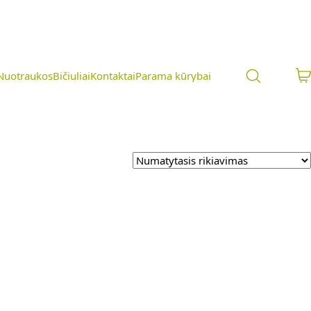
Nuotraukos
Bičiuliai
Kontaktai
Parama kūrybai